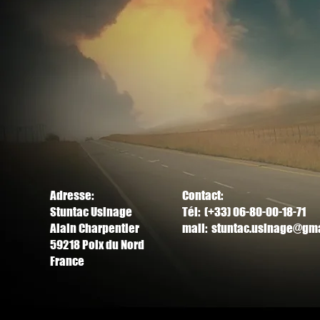
Adresse:
Contact:
Stuntac Usinage
Tél: (+33) 06-80-00-18-71
Alain Charpentier
mail:
stuntac.usinage@gm
59218 Poix du Nord
France